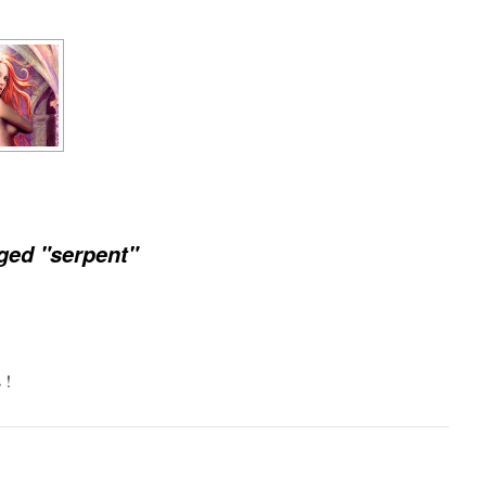
ged "serpent"
 !