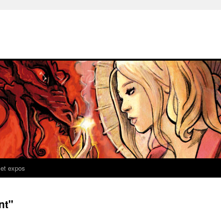
 et expos
nt"