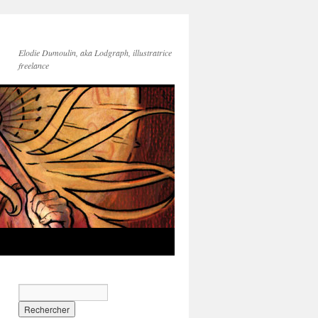
Elodie Dumoulin, aka Lodgraph, illustratrice
freelance