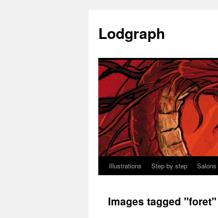
Aller
au
Lodgraph
contenu
Illustrations
Step by step
Salons
Images tagged "foret"